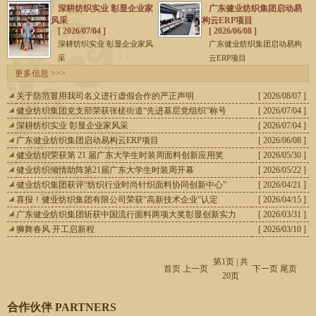
深耕纺织实业 彰显企业家
广东健业纺织集团启动易
风采
构云ERP项目
[ 2026/07/04 ]
[ 2026/06/08 ]
深耕纺织实业 彰显企业家风
广东健业纺织集团启动易构
采
云ERP项目
更多信息 >>>
关于防范冒用我司名义进行虚假合作的严正声明
[ 2026/08/07 ]
健业纺织集团党支部荣获张槎街道“先进基层党组织”称号
[ 2026/07/04 ]
深耕纺织实业 彰显企业家风采
[ 2026/07/04 ]
广东健业纺织集团启动易构云ERP项目
[ 2026/06/08 ]
健业纺织荣获第 21 届广东大学生时装周面料创新应用奖
[ 2026/05/30 ]
健业纺织倾情助阵第21届广东大学生时装周开幕
[ 2026/05/22 ]
健业纺织集团获评“纺织行业时尚针织面料协同创新中心”
[ 2026/04/21 ]
喜报！健业纺织集团有限公司荣获“高新技术企业”认定
[ 2026/04/15 ]
广东健业纺织集团斩获中国流行面料两项大奖彰显创新实力
[ 2026/03/31 ]
狮舞春风 开工启新程
[ 2026/03/10 ]
第1页 | 共
首页
上一页
下一页
尾页
20页
合作伙伴 PARTNERS